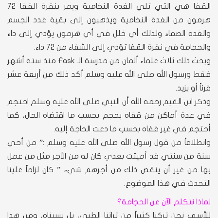
القفا هي التي تلي الغدة النخامية ويمر بنقرة القفا 72
هرمون من الغدة النخامية ويذهبون إلى بقية غدد الجسم
والغدة الصماء ولذلك أي خلل في أي هرمون يؤدي إلى داء
والحجامة في نقرة القفا تؤدي إلى الشفاء من 72 داء.
وبحث ذلك ثلاث علماء ألمان من مدرسة الـ Fask منذ ستة أشهر
فقط ورسول الله صلى الله عليه وسلم أكد ذلك من أربعة عشر
قرناً أو يزيد.
وذكر ابن القيم رحمه الله أن النبي صلى الله عليه وسلم احتجم
في عدة أماكن من قفاه بحجم بحسب ما اقتضاه الحال، كما
أحتجم في غير قفاه بحسب ما دعت الحاجة إليه.
وانطلاقاً من قول رسول الله صلى الله عليه وسلم :” من أحي
سنة من سنتي قد أميتت بعدي كان له من الأجر مثل من عمل
بها من غير أن ينقص ذلك من أجرهم شيء ” كان لزاماً علينا
التحدث في هذا الموضوع.
لماذا نتكلم الآن عن الحجامة؟
للأسف نحن تركنا كثيراً من تراثنا الطبي، بل نسيناه، ومن هذا