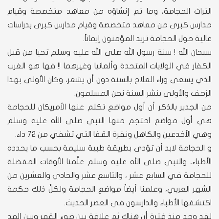
التراث الحجامة، وما تم إنشاؤه من معاهد متخصصة وقيام
مدارس كبرى من معاهد متخصصة وقيام مدارس كبرى بدراسات
عالية حول الحجامة تزيد المؤمنون إيماناً.
سبحان الله ! سنة رسول الله صلى الله عليه وسلم تحيا من قبل
الكفار في الولايات المتحدة وألمانيا وغيرهما !! فها هو الغرب
الذي يسعى وراء العلاج بالسنة دون أن يشعر، وكان الأولى بهذا
الزحف والأولى بنشر السنة نحن المسلمون.
من الجدير بالذكر أن أول مواضع تكلم عنها الأمريكان للحجامة
هي أول مواضع احتجم منها النبي صلى الله عليه وسلم
وهي الأخدعين والكاهل ونقرة القفا التي تشفي من 72 داء.
و الحجامة لابد أن تؤدى بطريقة طبية سليمة بحسب ما يحدده
الأطباء، والنبي صلى الله عليه وسلم علَّمنا الأوقات المفضلة
للحجامة في السابع عشر ، والتاسع عشر والحادي والعشرين من
الشهر العربي، وعلمنا أيضاً مواضع الحجامة ولكلٍّ ذلك حكمة
اكتشفها الأطباء والدارسون في العصر الحديث.
لقد وجد منذ فترة أن هناك ثم علاقة بين ضوء القمر وبين المد