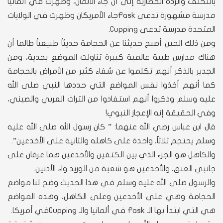
بالتخلف والردة الحضارية إلى أن جاء الألمان، وظهرت في ألمانيا
مدرسة مشهورة تدعى Faskجاء الأمريكان وظهرت في الولايات
المتحدة مدرسة تدعى Cupping.
ومن ذلك الحين أصبح حديثنا عن الحجامة حديثاً طبيعياً طالما أن
هناك مدارس طبية عالمية كبيرة تناولت الموضع بجدية، ومن
الجدير بالذكر أنهم تكلموا عن شفاء كثير من الأمراض بالحجامة
كما أنهم أخذوا نفس المواضع التي حددها النبي صلى الله
عليه وسلم وذكروا أنهم استفادوا من التراث العربي والصيني،
وفي الحقيقة إنه الإعجاز النبوي!
قال ابن عباس رضي الله عنهما: ” كان رسول الله صلى الله عليه
وسلم يحتجم ثلاثاً، واحدة على كاهله والثانية على الأخدعين”.
والكاهل هو الجزء الذي بين الكتفين والأخدعين هما عرقان على
جانبي العنق، والأخدعين هو شعبة من الوريد واء الأذنين.
والرسول صلى الله عليه وسلم في هذا الحديث وضح لنا مواضع
الحجامة وهي على الأخدعين وعلى الكاهل، وهذه المواضع
هي التي ابتدأ بها الـ Fask في ألمانيا والـ Cuppingفي أمريكا.