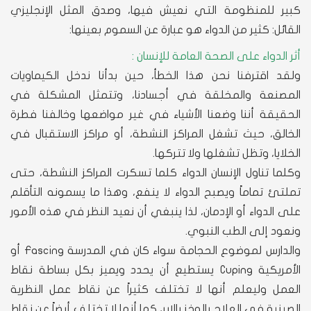
كبير للمنظومة التي نعيش فيها، وصدق المثل الإنجليزي
القائل: كثير من الدواء هو عبارة عن السموم بعينها:
أثر الدواء على الصحة العامة للإنسان :
ولقد اقترفنا نحن هذا الخطأ، حين بدأنا ندخل الكيماويات
المصنعة والمخلقة في أجسادنا، وتتمثل المشكلة في
الحقيقة أننا وضعنا الأشياء في غير مواضعها وخالفنا فطرة
الخالق، حيث تشغل المراكز النشطة، أو مراكز الاستقبال في
الخلايا، وتظل تشغلها ولا تتركها.
وكلما تناول الإنسان الدواء كلما تسكرت المراكز النشطة، حتى
تملتئ تماماً ويصبح الدواء لا ينفع، وهذا ما يسمونه التأقلم
على الدواء أو الإدمان، لذا ينبغي أن نعيد النظر في هذه الأمور
ونعود إلى الطب النبوي.
والدارس لموضوع الحجامة سواء كان في المدرسة Fascing أو
الأمريكية Cuping يستطيع أن يحدد ويميز بكل بساطة نقاط
العمل وليعلم أنها لا تختلف كثيراً عن نقاط عمل النظرية
الصينية في العلاج بالوخز بالإبر، كما أنها لا تختلف أيضاً عن نقاط