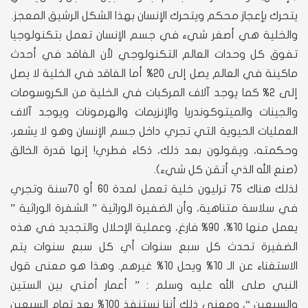
يتحرك بإعجاز محكم ويتحرك الإنسان بهذا الشكل الرشيق المعجز.
والخلية هي أصغر شيء في جسم الإنسان تعمل بتكنولوجيا
تفوق كل وحدات العالم التكنولوجي لأن الفاقد في أحدث
ماكينة في العالم يصل إلى 20% أما الفاقد في الخلية لا يصل
إلى 2% كما يوجد آلاف المركبات في الخلية من الكروسومات
والجينات والميتوكوندريا والإنزيمات والهرمونات ويوجد آلاف
العمليات الحيوية التي تجري داخل جسم الإنسان وهو لا يشعر،
وحكمته، ويقولون بعد ذلك، ذكاء فطري! إنها قدرة الخالق
(صنع الله الذي أتقن كل شيء).
لذلك هناك 75 ترليون خلية تعمل لمدة 60 أو 70سنة وتجري
في سلاسة متناهية، وأن الضفيرة الوراثية ” الشفرة الوراثية ”
يعمل منها 10%، 90% فارغ، وعملية الإحلال والتجديد في هذه
الضفيرة تحدث كل سبع سنوات أي كل سبع سنوات يتم
الاستغناء عن الـ 10% ويحل 10% غيرهم. وهذا هو معنى قول
النبي صلى الله عليه وسلم : ” أعمار أمتي بين الستين
والسبعين “، ومعنى ذلك أننا نستنفذ 100% بعد تمام السبعين