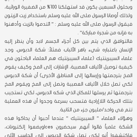
وبحلول السبعين يكون قد استهلكنا 100% من الضفيرة الوراثية،
ولذلك أوصانا الرسول صلى الله عليه وسلم باستخدام زيت الزيتون
فيقول الرسول صلى الله عليه وسلم : ” ائتدموا بالزيت وأدهنوا
به فإنه من شجرة مباركة” .
فالتوافق الذي يتم بين كل أجزاء الجسم لابد وأن ينظر إليه
الإنسان باعتباره شيء باهر الألباب فمثلاً: شكة الدبوس، وجد
علماء السيبرينتيك (علماء السيبرنتيك هم العلماء الباحثون في
كيفية توصيل الألياف العصبية، الإشارات إلى المخ وكيف يقوم
المخ بترجمتها وإرسالها إلى المناطق الأخرى) أن شكة الدبوس
لكي تصل خلال الألياف العصبية وتصل إلى المخ ويقوم المخ
بترجمتها ثم يرسلها للمكان الذي شكه الدبوس، لكي تستجيب
بتلك الحركة اللاإرادية فتسحب بسرعة وجدوا أن هذه العملية
تتم في واحد/مليون جزء من الثانية.
وهؤلاء العلماء ” السيبرينتيك ” عندما أحبوا أن يحاكوا هذه
الشكة علمياً قالوا أنهم سيحضرون Icesويضعوا إلكترونات،
فاكتشفوا أنه لكي تصل شكة الدبوس إلى الحاسب الآلي