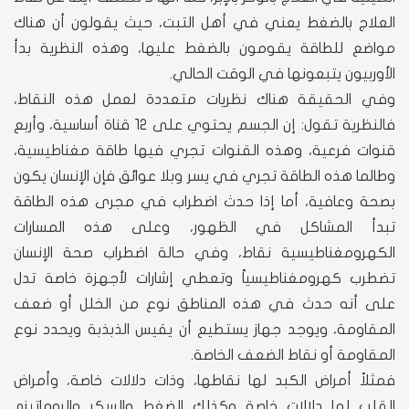
العلاج بالضغط يعني في أهل التبت، حيث يقولون أن هناك
مواضع للطاقة يقومون بالضغط عليها، وهذه النظرية بدأ
الأوربيون يتبعونها في الوقت الحالي.
وفي الحقيقة هناك نظريات متعددة لعمل هذه النقاط،
فالنظرية تقول: إن الجسم يحتوي على 12 قناة أساسية، وأربع
قنوات فرعية، وهذه القنوات تجري فيها طاقة مغناطيسية،
وطالما هذه الطاقة تجري في يسر وبلا عوائق فإن الإنسان يكون
بصحة وعافية، أما إذا حدث اضطراب في مجرى هذه الطاقة
تبدأ المشاكل في الظهور، وعلى هذه المسارات
الكهرومغناطيسية نقاط، وفي حالة اضطراب صحة الإنسان
تضطرب كهرومغناطيسياً وتعطي إشارات لأجهزة خاصة تدل
على أنه حدث في هذه المناطق نوع من الخلل أو ضعف
المقاومة، ويوجد جهاز يستطيع أن يقيس الذبذبة ويحدد نوع
المقاومة أو نقاط الضعف الخاصة.
فمثلاً أمراض الكبد لها نقاطها، وذات دلالات خاصة، وأمراض
القلب لها دلالات خاصة وكذلك الضغط والسكر والروماتيزم