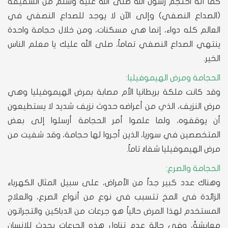
كما أنه احتجم رسول الله صلى الله عليه وسلم من الشقيقة
(الصداع النصفي) وإلى الآن لا يوجد للصداع النصفي في
العالم كله دواء، إنما هي مسكنات، ومن خلال حجامة واحدة
ينتهي الصداع النصفي تماماً، صلى الله عليك يا معلم الناس
الخير.
الحجامة ومرض الهيموفيليا:
وقد كانت ملكة بريطانيا الأم مصابة بمرض الهيموفيليا وهي
مرض النزيف، الذي من أعراضه حدوث نزيف شديد لا يستطيعون
أن يوقفوه، ولما علموا أمر الحجامة أرسلوا إلى بعض
المتخصصين في سوريا، الذين أجروا لها حجامة، وقد شفيت من
مرض الهيموفيليا شفاءً تاماً.
الحجامة والصرع:
وهناك عدد كبير جداً من الأمراض، على سبيل المثال الكهرباء
الزائدة في المخ تتسبب في نوع من أنواع الصرع، والعلاج
المستخدم لهذا المرض حالياً هو جرعات من الدباكين والتجراتون
معايشةً، وفي حالة عدم تناول هذه الجرعات يحدث للإنسان