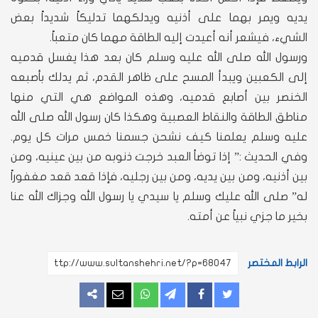
يديه ويمر بهما على أذنيه ويدلكهما تدليكاً شديداً بعض
الشيء، فيشعر أنه أعيدت إليه الطاقة مهما كان متعباً.
ورسول الله صلى الله عليه وسلم كان بعد هذا يغسل قدميه
إلى الكعبين ويبدأ المسح على ظاهر القدم، ثم يدلك بأصبعه
الخنصر بين أصابع قدميه، وهذه المواضع هي التي منها
مناطق الطاقة والنقاط العصبية وهكذا كان رسول الله صلى الله
عليه وسلم يعلمنا كيف نشحن جسمنا خمس مرات كل يوم.
وفي الحديث :” إذا توضأ العبد خرجت ذنوبه من بين عينيه، ومن
بين أذنيه، ومن بين يديه، ومن بين رجليه، فإذا قعد قعد مغفوراً
له” صلى الله عليك وسلم يا سيدي يا رسول الله وجزاك الله عنا
بخير ما جزي نبياً عن أمته.
الرابط المختصر
غرد
شارك
مشاركة
مشاركة
مراسلة
المزيد