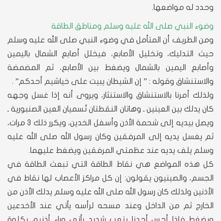
وحدد له مواضعها.
وضوء النبي صلى الله عليه وسلم ومناطق الطاقة
ومن الطريف أن المتأمل في وضوء النبي صلى الله عليه وسلم
حيث التدليك، وتخليل الأصابع، فيخلل أصابع الشمال باليمين
وأصابع اليمين بالشمال ويضغط بين الأصابع، ثم المضمضة
والاستنشاق وقوله : ” إن الشيطان يبيت على خياشيم أحدكم” .
ولذلك أمرنا بالاستنشاق والاستنثار، ويروى أنه إذا غسل وجهه
كان يدلك بين العينين ـ وهاتان النقطتان تُسميان العين الصنبورية ـ
ويصل بيديه إلى شحمة الأذن وأسفل الخدين، ويكرر ذلك 3 مرات،
ثم يغسل يديه إلى المرفقين وكان رسول الله صلى الله عليه
وسلم يلف يديه عند عظمتي المرفقين ويضغط عليهما.
كل هذه المواضع هي نقاط الطاقة التي تبعث الطاقة في
الجسم، والصينيون يقولون: إن كل مراكز الأعصاب لها نقاط في
الأذنين ولذلك كان رسول الله صلى الله عليه وسلم يدلك الأذن من
الخارج ثم من الداخل وعند مسحه لرأسه يأتي عند الأخدعين
ويضغط فإذا أحس أحدنا بتعب شديد يأتي وراء أذنيه، بكلوة