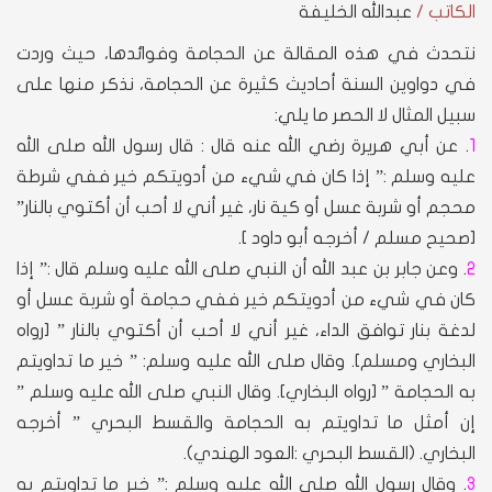
الكاتب /
عبدالله الخليفة
نتحدث في هذه المقالة عن الحجامة وفوائدها، حيث وردت
في دواوين السنة أحاديث كثيرة عن الحجامة، نذكر منها على
سبيل المثال لا الحصر ما يلي:
1
. عن أبي هريرة رضي الله عنه قال : قال رسول الله صلى الله
عليه وسلم :” إذا كان في شيء من أدويتكم خير ففي شرطة
محجم أو شربة عسل أو كية نار، غير أني لا أحب أن أكتوي بالنار”
[صحيح مسلم / أخرجه أبو داود ].
2
. وعن جابر بن عبد الله أن النبي صلى الله عليه وسلم قال :” إذا
كان في شيء من أدويتكم خير ففي حجامة أو شربة عسل أو
لدغة بنار توافق الداء، غير أني لا أحب أن أكتوي بالنار ” [رواه
البخاري ومسلم]. وقال صلى الله عليه وسلم: ” خير ما تداويتم
به الحجامة ” [رواه البخاري]. وقال النبي صلى الله عليه وسلم ”
إن أمثل ما تداويتم به الحجامة والقسط البحري ” أخرجه
البخاري. (القسط البحري :العود الهندي).
3
. وقال رسول الله صلى الله عليه وسلم :” خير ما تداويتم به