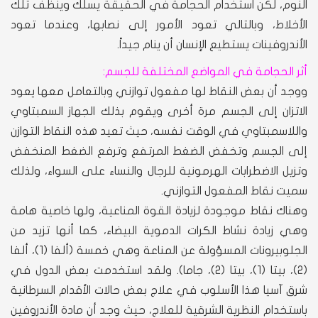
النوم، لكن استخدام الحجامة في الحقيقة يسلك وينظف تلك
الأخلاط، وبالتالي تعود الأمور إلى نصابها، وعندما تعود
الأندروفينات يستطيع الإنسان أن ينام جيداً.
أثر الحجامة في المواضع المختلفة للجسم:
ووجد أن بعض النقاط لها مفعول توازني وبالتعامل معها يعود
الاتزان إلى الجسم مرة أخرى ويقوم بذلك الجهاز السمبتاوي
واللاسمبتاوي في الوقت نفسه، حيث تعيد هذه النقاط التوازن
إلى الجسم وتخفض الضغط المرتفع وترفع الضغط المنخفض
وتزيل الاضطرابات الهرمونية للرجال والنساء على السواء، ولذلك
سميت نقاط المفعول التوازني.
وهناك نقاط موجودة لزيادة القوة المناعية، ولها خاصية هامة
وهي زيادة نشاط الكرات الدموية البيضاء، كما أنها تزيد من
الجلوبيرونات المسؤولة عن المناعة وهي خمسة (ألفا (1)، ألفا
(2)، بيتا (1)، بيتا (2)، جاما). ولقد استخدمت بعض الدول في
شرق آسيا هذا الأسلوب في علاج بعض حالات الأقدام السرطانية
باستخدام النظرية الشرقية للعلاج، حيث وجد أن مادة الأندروفين