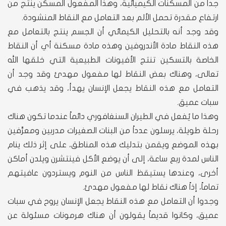
جداً من المسكنات الكيميائية، وهذا المفعول المسكن ينتج من
ارتفاع مقدرة تحمل الألم بعد التعامل مع النقاط المنشودة.
وقد وجد أنه بالتحليل الكيمائي أن الجسم ينتج بالتعامل مع
هذه النقاط مادة الأندروفين وهذه مادة مسكنة أي أن النقاط
الخاصة بالتسكين تنتج الأفيونات الطبيعية التي خلقها الله
تعالى، وهناك بعض النقاط لها مفعول مهدئ وقد وجد أن
التعامل مع هذه النقاط يجعل الإنسان يهدأ، وقد يذهب في
سبات عميق.
وهذا ما يُفعل في الطيران السنغافوري دائماً عندما تكون هناك
رحلة طويلة، يرسلون عدداً من البنات الصغيرات مدربين ومعرَّفين
بهذه الموضع ويقمن بتدليك هذه المناطق، على إثر ذلك ينام
الناس لمدة ربع ساعة، إلى أن يوضع الأكل فينتشرن ويلدن أماكن
أخرى، وعندها يستيقظ الناس من النوم ويستردون عافيتهم
تماماً، إذاً هناك نقاط لها مفعول مهدئ.
وجدوا أن التعامل مع هذه النقاط يجعل الإنسان يروح في سبات
عميق، وكانوا قديماً يقولون أن هناك هرمونات مسئولة عن