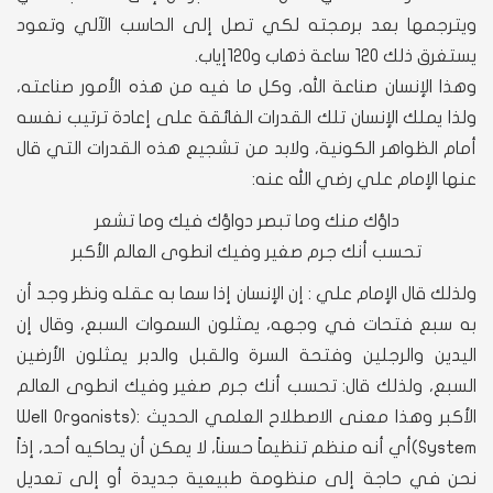
ويترجمها بعد برمجته لكي تصل إلى الحاسب الآلي وتعود
يستغرق ذلك 120 ساعة ذهاب و120إياب.
وهذا الإنسان صناعة الله، وكل ما فيه من هذه الأمور صناعته،
ولذا يملك الإنسان تلك القدرات الفائقة على إعادة ترتيب نفسه
أمام الظواهر الكونية، ولابد من تشجيع هذه القدرات التي قال
عنها الإمام علي رضي الله عنه:
داؤك منك وما تبصر دواؤك فيك وما تشعر
تحسب أنك جرم صغير وفيك انطوى العالم الأكبر
ولذلك قال الإمام علي : إن الإنسان إذا سما به عقله ونظر وجد أن
به سبع فتحات في وجهه، يمثلون السموات السبع، وقال إن
اليدين والرجلين وفتحة السرة والقبل والدبر يمثلون الأرضين
السبع، ولذلك قال: تحسب أنك جرم صغير وفيك انطوى العالم
الأكبر وهذا معنى الاصطلاح العلمي الحديث :(Well Organists
System)أي أنه منظم تنظيماً حسناً، لا يمكن أن يحاكيه أحد، إذاً
نحن في حاجة إلى منظومة طبيعية جديدة أو إلى تعديل