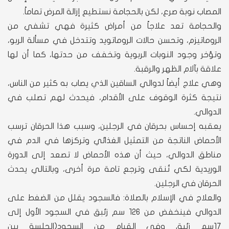
المصاب نوبة صرع، لكن بالحجامة نستطيع إزالة المرض تماماً.
والحجامة تعد علاجاً من أمراض كثيرة فهي تشفي من
الروماتيزم، وتحسن حالات الروماتويد وتتدخل في مسألة الربو،
وتؤخر وجود النوبات الربوية وتخفف من حدتها، كما أن لها
علاقة بآلام الظهر والرقبة.
وهي علاج أيضاً لدوالي الساقين الذي يصاب به كثير من الناس،
نتيجة كثرة الوقوف على الأقدام، فيحدث لهم تصلب في
الدوالي.
يعقبه إحساس بحرقان في الرجلين، وسبب هذا الحرقان ترسب
الأحماض الناتجة من التمثيل الغذائي وتركزها في الدم في
مناطق الدوالي، حيث أن هذه الأحماض لا تصعد إلى الدورة
الوريدية لكي تُنقى وترجع تامة مرة أخرى، وبالتالي يحدث
الحرقان في الرجلين.
والعلاج في الإسلام بالصلاة: فالسجود يقلل من الضغط على
الدوالي فينخفض من 126 سم زئبق في السجود الأول إلى
17سم زئبق وفي القيام من السجود(الجلسة بين