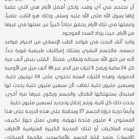
أن نحتجم في أي وقت، ولكن أفضل الأيام هي التي علمنا
إياها رسول الله صلى الله عليه وسلم، وذلك هو الثابت علمياً،
وعملها في تلك الأيام يحقق نجاحاً كبيراً عن عملها في غيرها
من الأيام، حيث يزداد السدد الموجود.
ولابد أثناء البحث في قواعد الطب الإنساني من احترام قواعد
جسمه، فالجسم البشري يمتلك إمكانيات طبيعية قوية جداً،
لأنه من خلق الله سبحانه وتعالى .فمثلاً : القلب ينبض ألف مرة
كل 24 ساعة ويضخ 6 لترات من الدم عبر 96 ألف ميل من الأوعية
الدموية، وهذه اللترات الستة تحتوي على 24 تريليون خلية،
وسبعين مليون خلية تضاف، لأن سبعين مليون خلية يحدث لها
استبدال يستهلكها الطحال، والجسم ويكون غيرها مرة أخرى،
يحدث ذلك كل ثانية، ويتم إحلال وتجديد لسبعين مليون خلية.
وأيضاً درجة حرارة الجسم 37ْ ويحافظ على هذه الدرجة على هذا
المستوى 4 مليون فتحة تهوية، وهي تمثل جهاز تكييف
لهذه الماكينات أو لتلك المدينة الكبيرة المترامية الأطراف
(الإنسان). وتمد الرئة الجسم بالأوكسجين فالجهاز الهيكلي