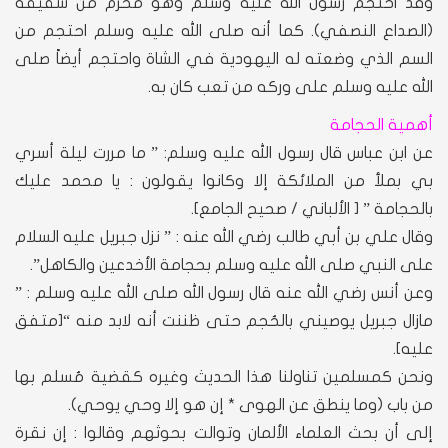
وقد احتجم رسول الله عليه وسلم وهو محرم من شقيقة
(الصداع النصفي). كما أنه صلى الله عليه وسلم احتجم من
السم الذي وضعته له اليهودية في الشاة واحتجم أيضاً صلى
الله عليه وسلم على وركه من تعب كان به.
أهمية الحجامة
عن ابن عباس قال رسول الله عليه وسلم: ” ما مررت ليلة أسري
بي بملأ من الملائكة إلا وكانوا يقولون : يا محمد عليك
بالحجامة ” [ الألباني / صحيح الجامع].
وقال علي بن أبي طالب رضي الله عنه : ” نزل جبريل عليه السلام
على النبي صلى الله عليه وسلم بحجامة الأخدعين والكاهل”.
وعن أنس رضي الله عنه قال رسول الله صلى الله عليه وسلم : ”
مازال جبريل يوصيني بالحُجم حتى ظننت أنه لابد منه “[متفق
عليه].
ونحن كمسلمين تناولنا هذا الحديث وغيره كقضية مُسلم بها
من باب (وما ينطق عن الهوى * إن هو إلا وحي يوحي).
إلى أن بحث العلماء الألمان وتوالت بحوثهم وقالوا : إن نقرة