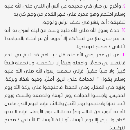
9
. وأخرج ابن حبان في صحيحه عن أنس أن النبي صلى الله عليه
وسلم احتجم وهو محرم على ظهر القدم من وجع كان به.
شقيقة : ألم ينشر في نصف الرأس والوجه.
10
. حدث رسول الله صلى الله عليه وسلم عن ليلة أسري به: أنه
لم يمر على ملإ من الملائكة إلا أمروه: أن مر أمتك بالحجامة [
الألباني / صحيح الترمذي].
11
. عن ابن عمر رضي الله عنه قال : يا نافع قد تبيغ بي الدم
فالتمس لي حجامًّا، واجعله رفيقاً إن استطعت، ولا تجعله شيخاً
كبيراً ولا صبياً صغيراً، فإني سمعت رسول الله صلى الله عليه
وسلم يقول: ” الحجامة على الريق أمثَلُ، وفيه شفاءٌ وبركةٌ،
وتزيد في العقل، وفي الحفظ فاحتجموا على بركة الله يوم
الخميس، واجتنبوا الحجامة يوم الأربعاء والجمعة والسبت ويوم
الأحد تحرّياً واحتجموا يوم الأثنين والثلاثاء فإنه اليوم الذي عافى
الله به أيوب من البلاء، وضرَّ به بالبلاء يوم الأربعاء، فإنه لا يبدو
جُذام ولا برص إلا يوم الأربعاء، أو ليلة الأربعاء “[ الألباني / صحيح
الترغيب].