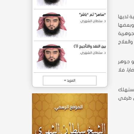
“ساهر” ثم “باشر”‎
ة لديها
د. سلطان الشهري
 وبعضها
لجوهرية
والعلاج
بين النقد والتأجيج (1)
د. سلطان الشهري
و جوهر
يا، فلا
المزيد +
لمستهلك
ن طرفي