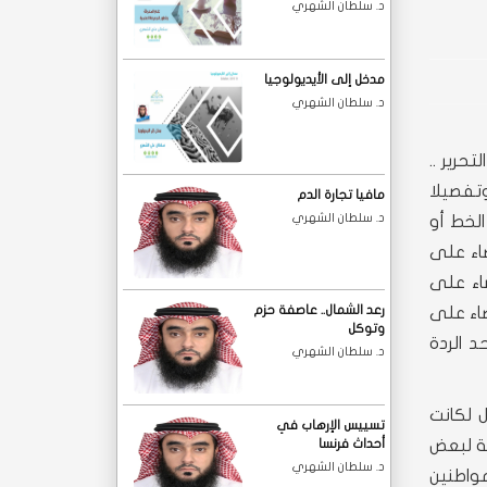
د. سلطان الشهري
مدخل إلى الأيديولوجيا
د. سلطان الشهري
حرير ..
تفصيلا
مافيا تجارة الدم
د. سلطان الشهري
الخط أو
ضاء على
 بدون ديون واستلام القرض قبل 20 سنة والقضاء على
رعد الشمال.. عاصفة حزم
ضاء على
وتوكل
ق حد الردة
د. سلطان الشهري
 لكانت
تسييس الإرهاب في
ية لبعض
أحداث فرنسا
د. سلطان الشهري
واطنين