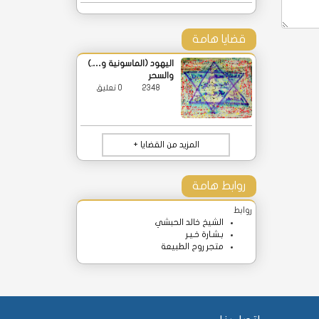
قضايا هامة
اليهود (الماسونية و….)
والسحر
2348
0 تعليق
المزيد من القضايا +
روابط هامة
روابط
الشيخ خالد الحبشي
بـشـارة خـيـر
متجر روح الطبيعة