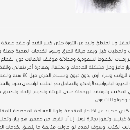
العقل ولا المنطق ولابد من الثورة حتى كسر القيد أو عقد صفقة الت
ات والمطبات قبل وبعد صيانة الطرق وسوء الخدمات الصحية جملة و
تأخر رحلات الخطوط السعودية ومحادثة موظف الاتصالات دون انقطاع 
رار حافز وحل مشكلة الخادمات والاحتفال بمغادرة أخر بنغالي والق
العمالة السائبة واستقرار الأسعار وقناعة التجار وزيادة الرواتب وشراء أرض
الصورة البانورامية لأرامكو والتعامل مع الملف الرافضي بحزم والق
 ووجود القضاة الساعة 8 صباحا في المكتب وتوقف الهجمات على الهيئة وتجريم الإلحاد وتطبي
 وصولها للشورى.
لكني عجزت عن اختصار المقدمة ولولا المساحة المخصصة للمقال
ينيس وتفوز بجائزة نوبل، إلا أن الغرض من جمعها هو بيان وتجل
لات الكتاب، وسوف تصدم لو حاولت متابعة ما يتعلق بخدمات الم