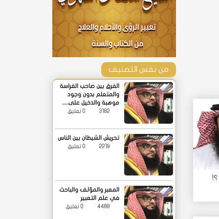
من نفس التصنيف
الفرق بين صاحب الفراسة
والمتعلم بدون وجود
موهبة والدخيل على…
3182
0 تعليق
تحريش الشيطان بين الناس
2219
0 تعليق
؟!
المعبر والمؤلف والباحث
في علم التعبير
4488
0 تعليق