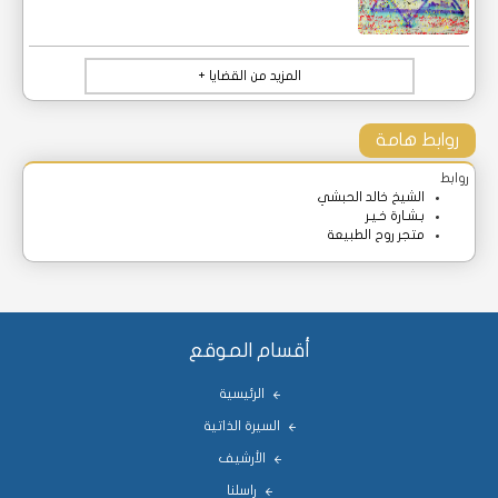
المزيد من القضايا +
روابط هامة
روابط
الشيخ خالد الحبشي
بـشـارة خـيـر
متجر روح الطبيعة
أقسام الموقع
الرئيسية
السيرة الذاتية
الأرشيف
راسلنا