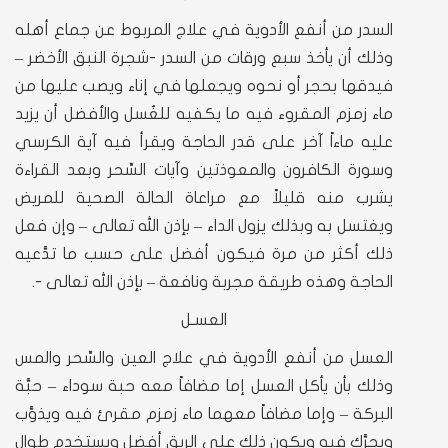
السدر من أنفع الأدوية في علاج المربوط عن جماع أهله
وذلك أن يأخذ سبع ورقات من السدر -شجرة النبق الأخضر –
فيدقها بحجر أو نحوه ويجعلها في إناء ويصب عليها من
ماء زمزم المقروء فيه ما يكفيه للغُسل والأفضل أن يزيد
عليه ماءاً آخر على قدر الحاجة ويقرأ فيه آية الكرسي
وسورة الكافرون والمعوذتين وآيات السِّحر وبعد القراءة
يشرب منه قليلاً مع مراعاة الحالة الصحية للمريض
ويغتسل به وبذلك يزول الداء – بإذن الله تعالى – وإن فعل
ذلك أكثر من مرة فيكون أفضل على حسب ما تدَّعيه
الحاجة وهذه طريقة مجربة ونافعة – بإذن الله تعالى -.
العسـل
العسل من أنفع الأدوية في علاج العين والسِّحر والمس
وذلك بأن يأكل العسل إما مضافاً معه حبة سوداء – حبَّة
البركة – وإما مضافاً معهما ماء زمزم مقرئ فيه ويذوَّب
ويحرَّك فيه ويكون ذلك على الريق أفضل ويستخدم طوال