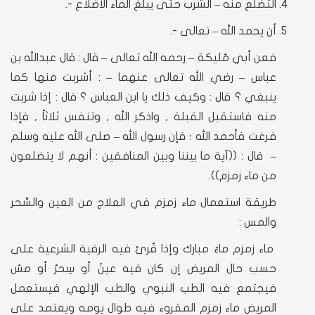
التضلع منه – الشرب حتى يبلغ الماء الأضلاع -.
أن يحمد الله – تعالى -.
فعن أبي مُليكة – رحمه الله تعالى – قال : قال عبدالله بن
عباس – رضي الله تعالى عنهما – : أشربت منها كما
ينبغي ؟ قال : وكيف ذلك يا ابن العباس ؟ قال : إذا شربت
منه فاستقبل القبلة , واذكر الله , وتنفس ثلاثاً , فإذا
فرغت فأحمد الله ؛ فإن رسول الله – صلى الله عليه وسلم
– قال : ((آية ما بيننا وبين المنافقين : أنهم لا يتضلعون
من ماء زمزم)).
طريقة استعمال ماء زمزم في العلاج من العين والسِّحر
والمس :
ماء زمزم ماءٌ مبارك وإذا قُرئ فيه الرقية الشرعية على
حسب حال المريض إن كان فيه عينٌ أو سِحرٌ أو مسٌ
فيجتمع فيه الطب النبوي والطب الإلهي فيستعمل
المريض ماء زمزم المقروء فيه طوال يومه ويعتمد على