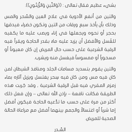
بشيء عظيم فقال تعالى : ((وَالتِّينِ وَالزَّيْتُونِ)).
والتين من أنفع الأدوية في علاج العين والسِّحر والمس
وذلك بأن يأخذ سبع ورقات من التين وتكون خضراء فيدقها
بحجر أو نحوه ويجعلها في إناء ويصب عليه ما يكفيه
للغُسل والأفضل أن يزيد عليه ماءً بقدر الحاجة ويقرأ فيه
الرقية الشرعية على حسب حال المريض إن كان معيوناً أو
مسحوراً أو ممسوساً فيغسل منه ويشرب.
والتين يقوم بتسديد مسامات الجلد ومنافذ الشيطان لمن
كان فيه مس ومن كان فيه سِحر يغتسل ويزيل آثاره بماء
زمزم المقري فيه قبل الرقية الشرعية , وقد جُربت هذه
الطريقة فكانت نافعة – بإذن الله تعالى – وإن فعل ذلك
أكثر من مرة على حسب ما تدَّعيه الحاجة فيكون أفضل
إما شرباً أو اغتسالاً والجمع بينهما أفضل مع مراعاة الحالة
الصحية للمريض.
السِّـدر