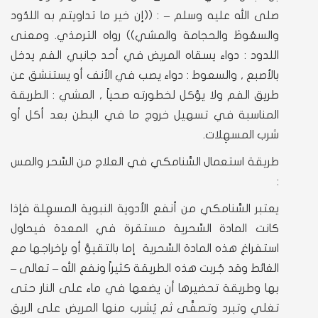
صلى الله عليه وسلم – : ((إن خير ما تداويتم به اللدُود
والسعُوطَ والحجامة والمشي)) رواه الترمذي. ومعنى
اللدود : دواء يسقاه المريض في أحد جانبي الفم يدخل
بالأصبع , والسعوط : دواء يصب في الأنف أو يستنشق عن
طريق الفم ولا يؤكل لخطورته صحياً , المشي : الطريقة
المناسبة في تسهيل خروج ما في البطن بعد أكل أو
شرب المسهِلات.
طريقة استعمال السَّنامكي في العلاج من السِّحر والمس
:
يعتبر السَّنامكي من أنفع الأدوية النبوية المسهِلة فإذا
كانت المادة السِّحرية مستقرة في المعدة فيحاول
استفراغ هذه المادة السِّحرية إما بالتقيؤ أو بإخراجها مع
الغائط وقد جُربت هذه الطريقة كثيراً ونفع الله – تعالى –
بها وطريقة تحضيرها أن يضعها في ماء على النار حتى
تغلي وتبرد وتصفَّى ثم يُشرب منها المريض على الريق