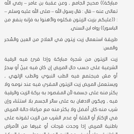
مباركة)) صحيح الجامع , وعن عقبة بن عامر – رضي الله
تعالى عنه – قال : قال رسول الله – صلى الله عليه وسلم –
: ((عليكم بزيت الزيتون فكلوه وادَّهنوا به فإنه ينفع من
الباسور)) رواه ابن السني.
طريقة استعمال زيت زيتون في العلاج من العين والسِّحر
والمس:
زيت الزيتون من شجرة مباركة وإذا قرئ فيه الرقية
الشرعية على حسب حال المريض إن كان فيه عينٌ أو سِحرٌ
أو مسٌ فيجتمع فيه الطب النبوي والطب الإلهي ,
ويستعمل المريض زيت الزيتون المقري فيه عند نومه ولا
يكثر منه على جسمه لأن المقصود به بركة الزيت والرقية
فيه , ويكون الادهان به على سائر الجسم بلا استثناء وإن
شرب منه كان أفضل ولا يكثر منه مع مراعاة حالة المريض
في الإكثار أو القلة أو عدم الشرب من الزيت لقوته على
باطنية المريض إذا وجدت قرحات أو غيرها من الأمراض