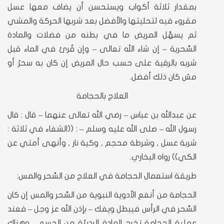
بمقدار ثلاثة أكواب ويستحسن أن يضاف معها عسل
مقروء فيه لتحليتها والأفضل بعد شربها الحركة والمشي
ثم يسهِّل المريض ما في بطنه من فضلات والمادة
السِّحرية – إن شاء الله تعالى – وإن قُرئ في الماء قبل
شربه بالرقية على حسب حال المريض إن كان به سحرٌ أو
مسٌ كان ذلك أفضل.
العلاج بالحجامة
عن عبدالله بن عباس – رضي الله تعالى عنهما – قال : قال
رسول الله – صلى الله عليه وسلم – : ((الشفاء في ثلاثة :
شربة عسل , وشرطة محجم , وكية نار , وأنهى أمتي عن
الكي)) رواه البخاري.
طريقة استعمال الحجامة في العلاج من السِّحر والمس:
الحجامة من أنفع الأدوية النبوية من السِّحر والمس إن كان
السِّحر في الرأس فيبطل ويفك – بإذن الله عز وجل – فعند
عملية الحجامة تخرج المادة الرديئة من الجسم , وهناك