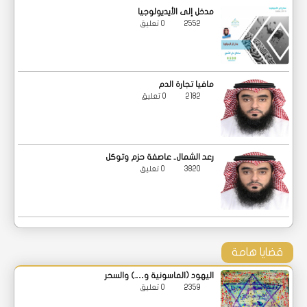
مدخل إلى الأيديولوجيا
2552
0 تعليق
مافيا تجارة الدم
2182
0 تعليق
رعد الشمال.. عاصفة حزم وتوكل
3820
0 تعليق
قضايا هامة
اليهود (الماسونية و….) والسحر
2359
0 تعليق