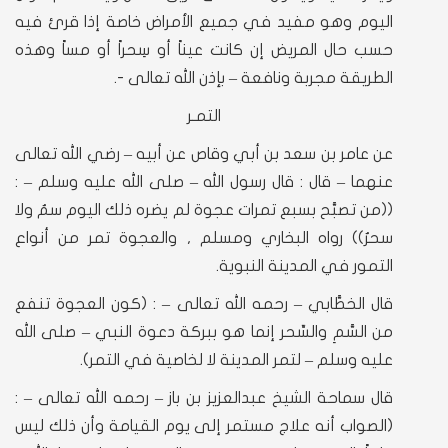
اليوم وهو مفيد في جميع الأمراض خاصة إذا قرئ فيه
حسب حال المريض إن كانت عيناً أو سِحراً أو مساً وهذه
الطريقة مجربة ونافعة – بإذن الله تعالى -.
التمـر
عن عامر بن سعد بن أبي وقاص عن أبيه – رضي الله تعالى
عنهما – قال : قال رسول الله – صلى الله عليه وسلم – :
((من تصبَّح بسبع تمرات عجوة لم يضره ذلك اليوم سمٌ ولا
سحرٌ)) رواه البخاري ومسلم , والعجوة تمر من أنواع
التمور في المدينة النبوية.
قال الخطَّابي – رحمه الله تعالى – : (كون العجوة تنفع
من السَّمِ والسِّحر إنما هو ببركة دعوة النبي – صلى الله
عليه وسلم – لتمر المدينة لا لخاصية في التمر).
قال سماحة الشيخ عبدالعزيز بن باز – رحمه الله تعالى – :
(الصواب أنه علاج مستمر إلى يوم القيامة وأن ذلك ليس