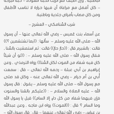
الباطنية , وإن أُضيف مع الزيت الحبة السوداء – حبة البركة
– كان أفضل مع مراعاة أن فيها حرارة لا تناسب الأطفال
ومن كان مصاب بأمراض جلدية وباطنية.
شرب السَّنامكي – العشرج –
عن أسماء بنت عُميس – رضي الله تعالى عنها – أن رسول
الله – صلى الله عليه وسلم – سألها : ((بما تشتشمين ؟))
قالت : بالشبرم قال : ((حارٌ حارٌ)) قالت : ثم استمشيت بالسَّنا ,
فقال رسول الله – صلى الله عليه وسلم – : ((لو أن شيئاً
كان فيه شفاءٌ من الموت لكان السَّنا)) رواه الترمذي , وعن
إبراهيم بن أبي عبلة – رحمه الله تعالى – قال : سمعت
أُبي بن أم حرام – رضي الله تعالى عنه – وكان قد صلى
مع رسول الله – صلى الله عليه وسلم – يقول : قال رسول
الله – عليه الصلاة والسلام – : ((عليكم بالسّنا والسنوت
فإن فيهما شفاءٌ من كل داءٍ إلا السام)) قيل يا رسول الله
وما السام ؟ قال : ((الموت)) رواه ابن ماجه , وعن عبدالله
بن عباس – رضي الله تعالى عنهما – قال : قال رسول الله –