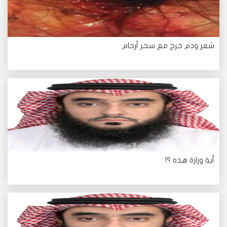
شعر ودم خرج مع سحر أرحام
أية وزارة هذه ؟!