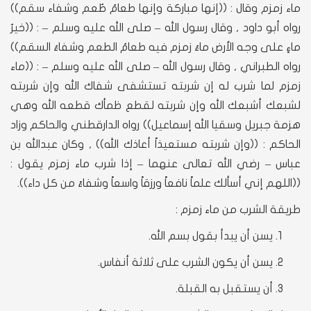
ماء زمزم وقال : ((إنها مباركة وإنها طعامُ طُعم وشفاء سقم))
رواه أبو داود , وقال رسول الله – صلى الله عليه وسلم – : ((خيرُ
ماءٍ على وجه الأرض ماءُ زمزم فيه طعامُ الطعم وشفاءُ السقم))
رواه الطبراني , وقال رسول الله – صلى الله عليه وسلم – : ((ماء
زمزم لما شرب له إن شربته تستشفى شفاك الله وإن شربته
لشبعك أشبعك الله وإن شربته لقطع ظمأك قطعه الله وهي
هزمة جبريل وسقيا الله إسماعيل)) رواه الدارقطني والحاكم وزاد
الحاكم : ((وإن شربته مستعيذاً أعاذك الله)) , وكان عبدالله بن
عباس – رضي الله تعالى عنهما – إذا شرب ماء زمزم يقول :
((اللهم إني أسألك علماً نافعاً ورزقاً واسعاً وشفاءً من كل داء)).
طريقة الشرب من ماء زمزم :
يسن أن يبدأ بقول بسم الله.
يسن أن يكون الشرب على ثلاثة أنفاس.
أن يستقبل به القبلة.