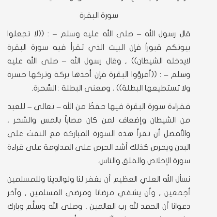
سورة البقرة
قال رسول الله – صلى الله عليه وسلم – : ((لا تجعلوا
بيوتكم قبوراً فإن البيت الذي تقرأ فيه سورة البقرة
لايدخله الشيطان)) , وقال رسول الله – صلى الله عليه
وسلم – : ((أقرؤوا البقرة فإن أخذها بركة وتركها حسرة
ولا تستطيعها البطلة)) , ومعنى البطلة : السَّحرة.
فقراءة سورة البقرة فيها حفظٌ من الله – تعالى – للعبد
من الشيطان وإضعاف لمن كان مصاباً بالمس والسِّحر ,
والأفضل أن تقرأ هذه السورة المباركة مع النفث على
البدن ويحرص كذلك أشد الحرص على المداومة على قراءة
سورة الإخلاص والفلق والناس.
نسأل الله العلي العظيم أن يغفر لنا ولوالدينا وللمسلمين
أجمعين , وأن يشفي مرضانا ومرضى المسلمين , وآخر
دعوانا أن الحمد لله رب العالمين , وصلى الله وسلَّم وبارك