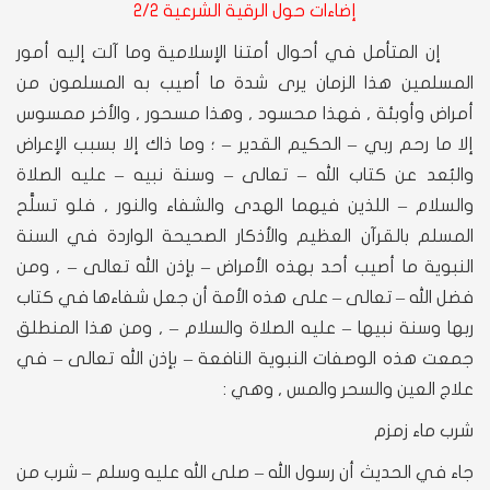
إضاءات حول الرقية الشرعية 2/2
إن المتأمل في أحوال أمتنا الإسلامية وما آلت إليه أمور
المسلمين هذا الزمان يرى شدة ما أصيب به المسلمون من
أمراض وأوبئة , فهذا محسود , وهذا مسحور , والأخر ممسوس
إلا ما رحم ربي – الحكيم القدير – ؛ وما ذاك إلا بسبب الإعراض
والبُعد عن كتاب الله – تعالى – وسنة نبيه – عليه الصلاة
والسلام – اللذين فيهما الهدى والشفاء والنور , فلو تسلَّح
المسلم بالقرآن العظيم والأذكار الصحيحة الواردة في السنة
النبوية ما أصيب أحد بهذه الأمراض – بإذن الله تعالى – , ومن
فضل الله – تعالى – على هذه الأمة أن جعل شفاءها في كتاب
ربها وسنة نبيها – عليه الصلاة والسلام – , ومن هذا المنطلق
جمعت هذه الوصفات النبوية النافعة – بإذن الله تعالى – في
علاج العين والسحر والمس , وهي :
شرب ماء زمزم
جاء في الحديث أن رسول الله – صلى الله عليه وسلم – شرب من