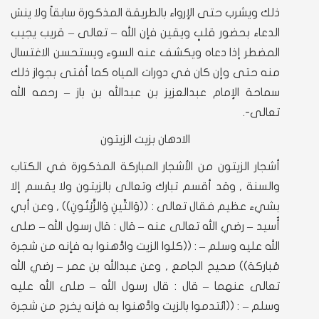
ذلك ويشرب حتى الإرواء بالطريقة المذكورة سابقاً ولا ينسَ
الدعاء بحضور قلبٍ ويقين فإن الله – تعالى – قريب يجيب
المضطر إذا دعاه ويكشف عنه السوء ويستحسن الاغتسال
منه حتى وإن كان في دورات المياه كما أفتى بجواز ذلك
سماحة الإمام عبدالعزيز بن عبدالله بن باز – رحمه الله
تعالى-.
الادهان بزيت الزيتون
أشجار الزيتون من الأشجار المباركة المذكورة في الكتاب
والسنة , وقد أقسم تبارك وتعالى بالزيتون ولا يقسم إلا
بشيء عظيم فقال تعالى : ((وَالتِّينِ وَالزَّيْتُونِ)) , وعن أبي
أُسيد – رضي الله تعالى عنه – قال : قال رسول الله – صلى
الله عليه وسلم – : ((كلوا الزيت وادَّهنوا به فإنه من شجرة
مُباركة)) صحيح الجامع , وعن عبدالله بن عمر – رضي الله
تعالى عنهما – قال : قال رسول الله – صلى الله عليه
وسلم – : ((ائتدموا بالزيت وادَّهنوا به فإنه يخرج من شجرة