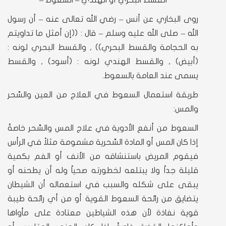
القسط البحري أو الهندي – السعوط –
روى البخاري عن أنس – رضي الله تعالى عنه – أن رسول
الله – صلى الله عليه وسلم – قال : ((إن أمثل ما تداويتم
به الحجامة والقسط البحري)) , والقسط البحري لونه :
(أبيض) , والقسط الهندي لونه : (أسود) , والقسط
يسمى عند العامة بالسعوط.
طريقة استعمال السعوط في العلاج من العين والسِّحر
والمس:
السعوط من أنفع الأدوية في علاج المس والسِّحر خاصةً
إذا كان المس أو المادة السِّحرية مشمومة مثلاً في الرأس
فيقوم المريض باستنشاقه من الأنف أو الفم بكمية
قليلة جداً ولا يبتلعه لخطورته صحياً وله أن يطحنه أو
يبقى على شكله والسبب في استعماله أن الشيطان
يتضايق من رائحة السعوط القوية أو من أي رائحة طيبة
قوية نفاذة لأن هذه الشياطين معتادة على مأواها