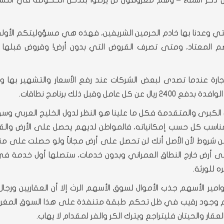
ون ذكر أسماء – وهم معروفون لن يرضوا بتدخل الحكومة في التسع
300م) والوحدات السكنية التي وعدنا بها خادم الحرمين الشريفين، فهذه هي مسؤوليتكم ا
خصم المعتاد، ومتى تصرف القروض التي بدون أرض! وقروض قبلها ي
لتجارة عندما تصدى لبعض الشركات عند رفع الأسعار والتشهير بها و
وقبل ذلك برنامج نطاقات.
ل الكبرى والمتقدمة فكل ما علينا هو النظر لدول الخليج العربي و
لمناسب كل حسب إمكانياته، فالمواطن لديهم يحصل على الأرض وال
ن شروط لأن الأصل أنك لن تحصل على أرض مجاناً ولو حصلت على م
أرض خارج النطاق العمراني وبدون خدمات، ستصلها أول خدمة في
 للورثة.
ير الأسهم جذب الأموال لسوق الأسهم الرث إلا أن العقاريين ورجال 
عدم وجود رقيب في ظل تحكم طبقة متنفذة على هذا السوق المغري
ار والحيتان فليتراجع ويترك الكر والفر لمقدام لا يهاب.