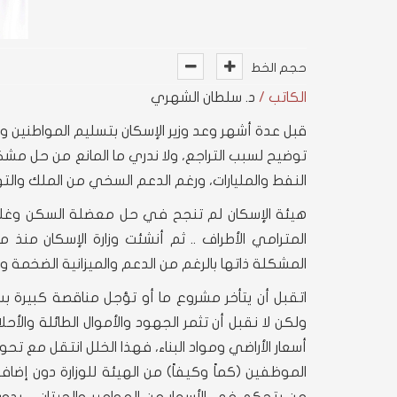
حجم الخط
الكاتب /
د. سلطان الشهري
قبل عدة أشهر وعد وزير الإسكان بتسليم المواطنين
توضيح لسبب التراجع، ولا ندري ما المانع من حل 
النفط والمليارات، ورغم الدعم السخي من الملك وا
هيئة الإسكان لم تنجح في حل معضلة السكن وغلاء ا
المترامي الأطراف .. ثم أنشئت وزارة الإسكان من
المشكلة ذاتها بالرغم من الدعم والميزانية الضخمة 
اتقبل أن يتأخر مشروع ما أو تؤجل مناقصة كبيرة 
ولكن لا نقبل أن تثمر الجهود والأموال الطائلة وال
أسعار الأراضي ومواد البناء، فهذا الخلل انتقل مع ت
الموظفين (كماً وكيفاً) من الهيئة للوزارة دون إضا