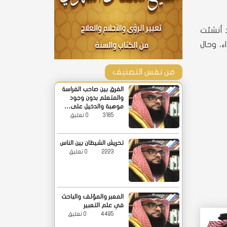
 أنشئت
ء، وحال
من نفس التصنيف
الفرق بين صاحب الفراسة
والمتعلم بدون وجود
موهبة والدخيل على…
3185
0 تعليق
تحريش الشيطان بين الناس
2223
0 تعليق
المعبر والمؤلف والباحث
في علم التعبير
4495
0 تعليق