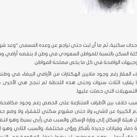
 وحدات سكنية، ثم ما أن لبث حتى تراجع عن وعده المسمى “وعد شو
مشكلة السكن بالنسبة للمواطن السعودي في وطن لا ينقصه أراضي و
لتوجيهات الواضحة في كل ما يخص مصلحة المواطن.
لعقار رغم وجود ملايين الهكتارات من الأراضي البيضاء في وطننا
ذ ما يقارب الثلاث سنوات وحتى هذه اللحظة لم تنجح هي الأخرى
والتسهيلات التي حصلت عليها.
بسبب خلاف بين الأطراف المتنازعة على الحصص رغم وجود مكافحة ا
أحلام الكبيرة عن لاشيء ولا حتى مشروع سكني للفقراء ولا وضع حد 
حول هيئة الإسكان إلى وزارة الإسكان والسبب في رأيي بسيط وهو انت
فة دماء وقيادات جديدة بأفكار ورؤى مختلفة، والسبب الثاني وهو ا