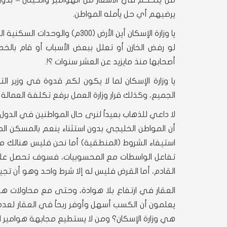
من يتحكم في الأسعار من الهوامير والحيتان – بد
يرضيهم أي حل يأمله المواطن.
يا وزارة الإسكان أين الأرض (
لو رفض الخازن أو تعلل ببعض الأسباب أو قام بال
أصحابها منذ مايزيد عن العشر سنوات ؟!.
يا وزارة الإسكان لما لا يكون لكم قدوة في وزير ا
الجميع، وكذلك قرار وزارة العمل برفع تكلفة العمالة الوافدة بدفع 2400 ريال عن كل عامل 
لا داعي للذهاب بعيداً لنرى حال المواطنين في الدو
أن المواطن الخليجي بدون استثناء ينعم بالمسكن ا
استيفاء الشروط (المنطقية) أما نحن فليس هنالك م
تفاعل الواسطات مع المحسوبيات، فسوف تحصل على 
القادم، أما القرض فليس له إلا شرط واحد وهو أن تجيره
العقار في ارتفاع بلا هوادة، وحتى مع محاولات هوام
يعلمون أن الكسب أسهل وأوفر ربحاً في العقار ل
هي وزارة الإسكان؟ ومن لا يستطيع مجابهة هوامير العق