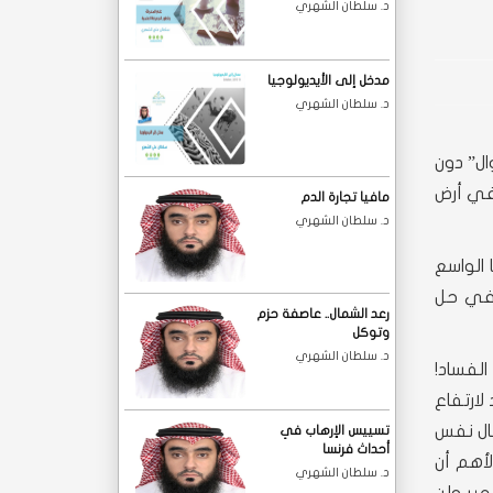
د. سلطان الشهري
مدخل إلى الأيديولوجيا
د. سلطان الشهري
ال” دون
في أرض
مافيا تجارة الدم
د. سلطان الشهري
 الواسع
 في حل
رعد الشمال.. عاصفة حزم
وتوكل
د. سلطان الشهري
لفساد!
لارتفاع
قال نفس
تسييس الإرهاب في
أحداث فرنسا
لأهم أن
د. سلطان الشهري