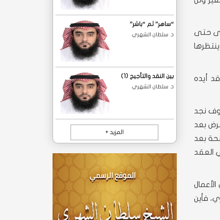
ير ولن
“ساهر” ثم “باشر”‎
لأولى حتى
د. سلطان الشهري
نتظرها
بين النقد والتأجيج (1)
قد أيده
د. سلطان الشهري
سوف نجد
قرض بعد
المزيد +
نحة بعد
 العقد
الأعمال
، فأين