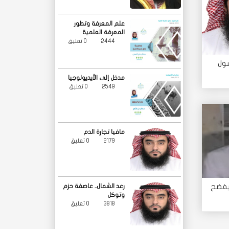
علم المعرفة وتطور
المعرفة العلمية
2444
0 تعليق
سول
مدخل إلى الأيديولوجيا
2549
0 تعليق
مافيا تجارة الدم
2179
0 تعليق
يفضح
رعد الشمال.. عاصفة حزم
وتوكل
3818
0 تعليق