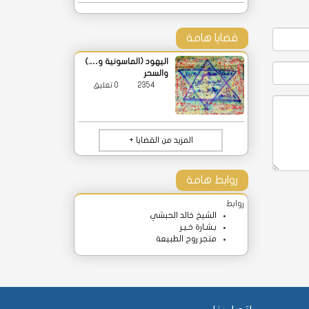
قضايا هامة
اليهود (الماسونية و….)
والسحر
2354
0 تعليق
المزيد من القضايا +
روابط هامة
روابط
الشيخ خالد الحبشي
بـشـارة خـيـر
متجر روح الطبيعة