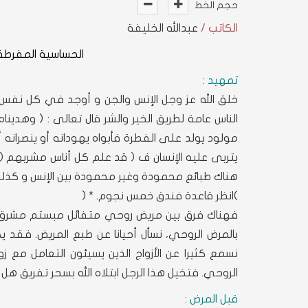
حجم الخط
الكاتب /
عبدالله الخليفة
الحساسية المفرطة
تمهيد :
خلق الله عز وجل الإنس والجن و أوجد في كل نف
الناس عامة لطريق الخير والشر قال تعالى : ( وهدينا
مولود يولد على الفطرة فأبواه يهودانه أو ينصرانه
يتربى عليه الإنسان ف ( قد علم كل أناس مشربهم (
هناك طبائع محمودة وغير محمودة بين الإنس و كذلك 
)انظر قاعدة فندق خمس نجوم. * (
فهناك فرق بين مريض روحي متفائل مبستم مشرق الو
بالمرض الروحي، نسأل أحيانا عن طبع المريض. فقد
نسمع كثيرا عن الأزواج الذين يسيئون التعامل م
الروحي. فتخيل هذا الرجل ابتلاه الله بسحر تفريق هل
قبل المرض :