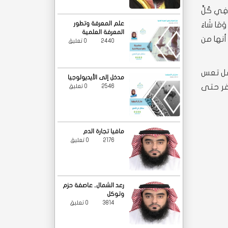
وَفِي كُلٍّ
علم المعرفة وتطور
وَمَا شَاءَ
المعرفة العلمية
 أنها من
2440
0 تعليق
تقل تعس
مدخل إلى الأيديولوجيا
غر حتى
2546
0 تعليق
مافيا تجارة الدم
2176
0 تعليق
رعد الشمال.. عاصفة حزم
وتوكل
3814
0 تعليق