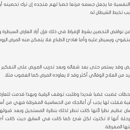
ف النفسية ما يجعل جسمه مرتعا خصبا لهم فتجده إن ترك تحصينه أ
بب تخبط الشيطان له.
من نواقض التحصين بشرط الإفراط في ذلك فإن أراد العارض السيطرة 
ستقوي ويسيطر عليه وأما هادئ الطباع فلا يتمكن منه المرض الرو
ض وقد يستمر حتى بعد شفائه وبعد تدريب المريض على التفكير ال
 من العلاج الوقائي أكثر وقد لا يعاوده المرض كما الغضوب مثلا.
بلحظات غضبت غضبا شديدا وطلبت توقف الرقية وبهذا قدمت للعار
رقية فقلت لها يجب أن أعالجك من الحساسية المفرطة فهي من أسب
ن عظيم نظرا لأنها كانت تنظر لذلك بنظرة المستحيل وبعد قبولها
حلة أنها لا تكترث لكل شئ كما كانت في السابق حيث كانت أ
ها المفرطة.