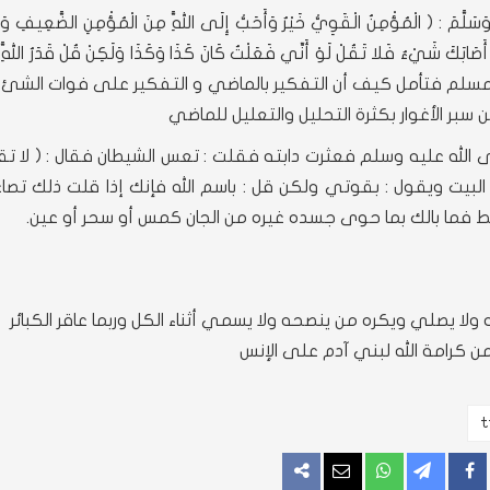
ِ وَسَلَّمَ : ( الْمُؤْمِنُ الْقَوِيُّ خَيْرٌ وَأَحَبُّ إِلَى اللَّهِ مِنَ الْمُؤْمِنِ الضَّعِيفِ 
 أَصَابَكَ شَيْءٌ فَلا تَقُلْ لَوْ أَنِّي فَعَلْتُ كَانَ كَذَا وَكَذَا وَلَكِنْ قُلْ قَدَرُ اللَّهِ 
ث صحيح رواه مسلم فتأمل كيف أن التفكير بالماضي و التفكير على فوات الشئ
سبر الأغوار بكثرة التحليل والتعليل للماضي
 الله عليه وسلم فعثرت دابته فقلت : تعس الشيطان فقال : ( لا 
لبيت ويقول : بقوتي ولكن قل : باسم الله فإنك إذا قلت ذلك تصا
ط فما بالك بما حوى جسده غيره من الجان كمس أو سحر أو عين.
ا يصلي ويكره من ينصحه ولا يسمي أثناء الكل وربما عاقر الكبائر
 كرامة الله لبني آدم على الإنس
اركة
مشاركة
مراسلة
المزيد