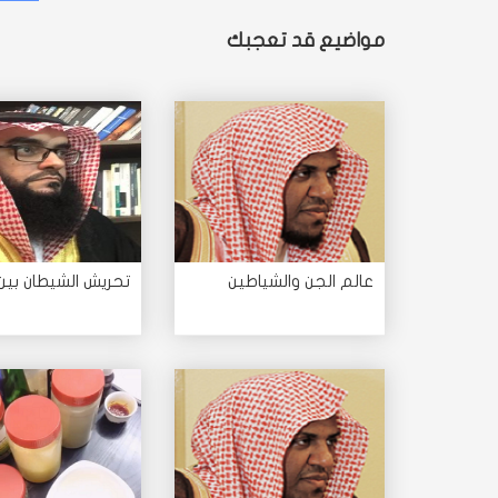
مواضيع قد تعجبك
عالم الجن والشياطين
تحريش الشيطان بين 