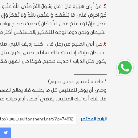
5.
عَنْ أَبِي هُرَيْرَةَ قَالَ : قَالَ رَسُولُ اللَّهِ صَلَّى اللَّه عَلَيْه
خَيْرٌ احْرِصْ عَلَى مَا يَنْفَعُكَ وَاسْتَعِنْ بِاللَّهِ وَلا تَعْجَزْ وَإِنْ
فَعَلَ فَإِنَّ لَوْ تَفْتَحُ عَمَلَ الشَّيْطَانِ ) حدي
الشيطان ونحن دوما نوجه للتفكير بالمستقبل أكثر من 
6.
عن أبي المليح عن رجل قال : كنت رديف النبي صلى
الشيطان فإنك إذا قلت ذلك تعاظم حتى يكون مثل ا
يكون مثل الذباب ) حديث صحيح. فهذا حال القرين فق
ـــــــــــــــــــــــــــــــــــ
*
قاعدة (فندق خمس نجوم) :
وهي أن يوفر للمتلبس كل ما يطلبه فلا يعالج نفسه ول
فلا شك أنه ترك المتلبس يقضي أفضل أيام حياته ضمن
الرابط المختصر
غرد
شارك
مش