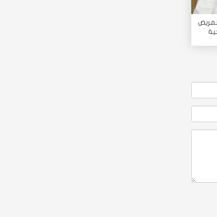
لمريض
ية