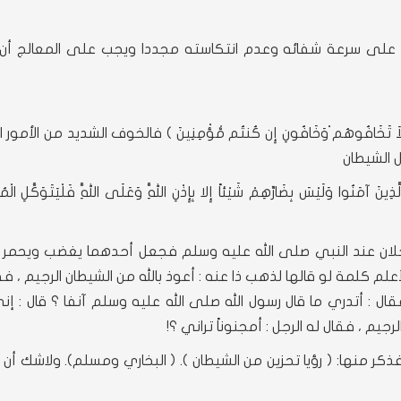
 على سرعة شفائه وعدم انتكاسته مجددا ويجب على المعالج أ
اَ تَخَافُوهُم ْوَخَافُونِ إِن كُنتُم مُّؤْمِنِينَ ) فالخوف الشديد من الأمو
 الشيطان
َ آمَنُوا وَلَيْسَ بِضَارِّهِمْ شَيْئاً إِلا بِإِذْنِ اللَّهِ وَعَلَى اللَّهِ فَلْيَتَوَكَّلِ الْم
جلان عند النبي صلى الله عليه وسلم فجعل أحدهما يغضب ويحمر 
علم كلمة لو قالها لذهب ذا عنه : أعوذ بالله من الشيطان الرجيم ، ف
 : أتدري ما قال رسول الله صلى الله عليه وسلم آنفا ؟ قال : إن
جيم ، فقال له الرجل : أمجنوناً تراني ؟!
ر منها: ( رؤيا تحزين من الشيطان ). ( البخاري ومسلم). ولاشك أن 