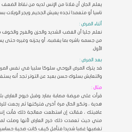
يعلم الجان أن فلانا من الإنس لديه من نقاط الضع
ناسيا أو متعمدا تجده يعيش الجحيم ويجر الويلات بس
أثناء المرض :
نعلم جليا أن الغضب الشديد والحزن والفرح والخوف 
من جسمه باشره بما يغضبه، أو يحزنه وغيره حتى ي
الأول.
بعد المرض :
قد يترك المرض الروحي سلوكا سلبيا في نفس المري
والتعايش بسلوك حسن بعيد عن التوتر تجد أنه يستفيد
مثال :
قرأت على مريضة مصابة بمارد وقبل خروج العارض 
هدية ، وتكرر الحال مرة أخرى فتركتها ثم رجعت لل
عافيتك ، فقالت إن استطعت معالجة ذلك فأنت إنسا
مني حيث تعمدت ذلك خرج العارض لأنها وصلت لمر
تغضبها غضبا شديدا فتأمل كيف كانت ضحية حساسيت