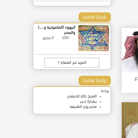
قضايا هامة
اليهود (الماسونية و….)
والسحر
2351
0 تعليق
المزيد من القضايا +
ع
روابط هامة
روابط
الشيخ خالد الحبشي
بـشـارة خـيـر
متجر روح الطبيعة