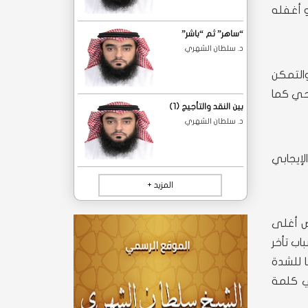
و أغفله
“ساهر” ثم “باشر”‎
د. سلطان الشهري
والتمكن
حي كما
بين النقد والتأجيج (1)
د. سلطان الشهري
إيجابي
المزيد +
ض أغلى
اب تأخر
 للشدة
ي كلمة