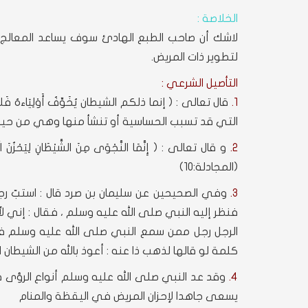
الخلاصة :
لاشك أن صاحب الطبع الهادئ سوف يساعد المعالج
لتطوير ذات المريض.
التأصيل الشرعي :
1.
قال تعالى : ( إنما ذلكم الشيطان يُخَوِّفُ أَوْلِيَاءهُ فَل
التي قد تسبب الحساسية أو تنشأ منها وهي من حيل
2.
و قال تعالى : ( إِنَّمَا النَّجْوَى مِنَ الشَّيْطَانِ لِيَحْزُنَ الَّذِين
(المجادلة:10)
3.
وفي الصحيحين عن سليمان بن صرد قال : استبّ ر
فنظر إليه النبي صلى الله عليه وسلم ، فقال : إني لأ
الرجل رجل ممن سمع النبي صلى الله عليه وسلم فقال
كلمة لو قالها لذهب ذا عنه : أعوذ بالله من الشيطان الر
4.
وقد عد النبي صلى الله عليه وسلم أنواع الرؤى فذك
يسعى جاهدا لإحزان المريض في اليقظة والمنام