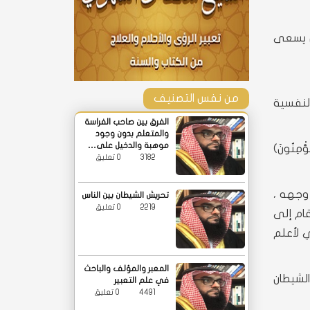
ن يسعى
من نفس التصنيف
ر النفسية
الفرق بين صاحب الفراسة
والمتعلم بدون وجود
موهبة والدخيل على…
ُؤْمِنُونَ)
3182
0 تعليق
وجهه ،
تحريش الشيطان بين الناس
2219
0 تعليق
قام إلى
ي لأعلم
المعبر والمؤلف والباحث
الشيطان
في علم التعبير
4491
0 تعليق