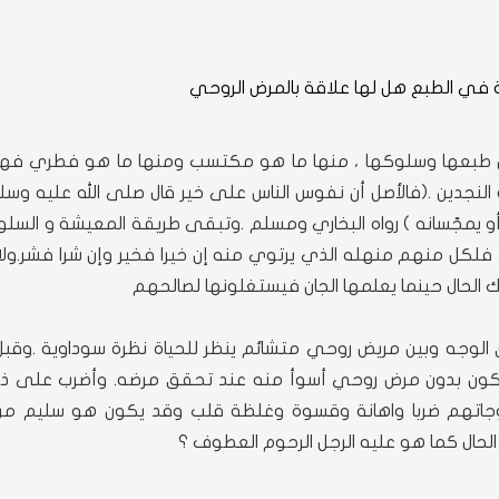
 في الطبع هل لها علاقة بالمرض الروحي
س طبعها وسلوكها ، منها ما هو مكتسب ومنها ما هو فطري فهد
ه النجدين .(فالأصل أن نفوس الناس على خير قال صلى الله عليه وسل
 أو يمجّسانه ) رواه البخاري ومسلم .وتبقى طريقة المعيشة و السل
 فلكل منهم منهله الذي يرتوي منه إن خيرا فخير وإن شرا فشر.ول
الحال حينما يعلمها الجان فيستغلونها لصالحهم
جه وبين مريض روحي متشائم ينظر للحياة نظرة سوداوية .وقبل ا
 يكون بدون مرض روحي أسوأ منه عند تحقق مرضه. وأضرب على ذلك
ع زوجاتهم ضربا واهانة وقسوة وغلظة قلب وقد يكون هو سليم من
 الحال كما هو عليه الرجل الرحوم العطوف ؟