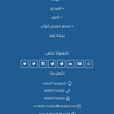
الفيديو
الصور
تجمع معبري الرؤى
نبذة عنا
..
تابعونا على
اتصل بنا
السعودية (الرياض)
966551114494
966551114494
al-shehri.sultan@hotmail.com
www.sultanshehri.net