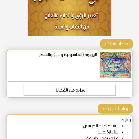
قضايا هامة
اليهود (الماسونية و….) والسحر
المزيد من القضايا +
روابط مهمة
روابط
الشيخ خالد الحبشي
بـشـارة خـيـر
متجر روح الطبيعة