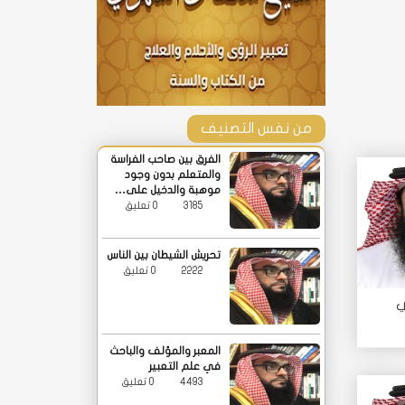
من نفس التصنيف
الفرق بين صاحب الفراسة
والمتعلم بدون وجود
موهبة والدخيل على…
3185
0 تعليق
تحريش الشيطان بين الناس
2222
0 تعليق
ي
المعبر والمؤلف والباحث
في علم التعبير
4493
0 تعليق