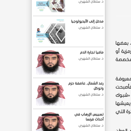
د. سلطان الشهري
مدخل إلى الأيديولوجيا
د. سلطان الشهري
، بعضها
مزية أو
مافيا تجارة الدم
د. سلطان الشهري
 مخصصة
 معروفة
رعد الشمال.. عاصفة حزم
فأصبحت
وتوكل
 «شبوك
د. سلطان الشهري
يعيشها
رة التي
تسييس الإرهاب في
أحداث فرنسا
د. سلطان الشهري