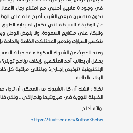
لا ينهض الوطن والكثير من أبنائه مغيبو الفكر يُشغل
في وجود 8 ملايين أجنبي مع امتناع رجال
نكون منصفين فبعض الشباب أصبح عالة على الوطن
عن الوظيفة البسيطة التي تكفل له بداية الطريق 
والبكاء على مشاريع السعودة. ولا ينهض الوطن وب
بتكسير السيارات وتدمير الممتلكات الخاصة والعامة بل
وعند الحديث عن الشبوك الفكرية فقد
جبلت النفس 
يعقل أن يطالب أحد المثقفين بإيقاف برنامج تويتر؟
الإلكترونية (ترخيص إجباري) وبالتالي مراقبة كل 
الولاء والطاعة.
نكزة : لاشك أن كل الشبوك من الممكن أن تزول مع زو
القنبلة النووية في هيروشيما وناجازاكي .. ولكن قنابل
والله أعلم
https://twitter.com/SultanShehri