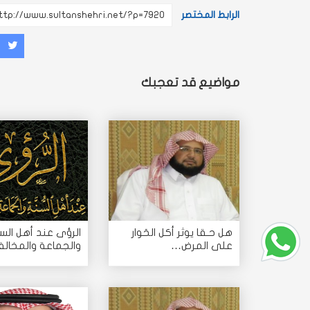
الرابط المختصر
غرد
شارك
مش
مواضيع قد تعجبك
هل حـقا يوثر أكل الحَوار
الرؤى عند أهل الس
على المرض…
والجماعة والمخالف