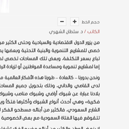
حجم الخط
الكاتب /
د. سلطان الشهري
من يزور الدول الاقتصادية والسياحية وحتى الكثير 
خصص للمشاريع التنموية والبنية التحتية وبعضها ي
تباع بسعر التكلفة، وبعض تلك المساحات تخصص لحد
إما لمشاريع تنموية ومساعدة المواطنين أو لزيادة ال
ونحن بدورنا – كالعادة – طورنا هذه الأفكار العال
لدى القاصي والداني، وذلك بتحويل جميع المساحا
بلادنا عبارة عن شبوك أراضي وشبوك مناصب وش
فكرية» وهي أحدث أنواع الشبوك وأكثرها فتكاً وي
الشارع السعودي، فالكثير من أبنائه مسطحو الفكر ل
تتقوقع فيها الفتاة السعودية مع بعض الخصوصية فتزي