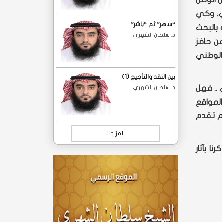
ض الوطن
دي، وكي
“ساهر” ثم “باشر”‎
بالبحث
د. سلطان الشهري
ن حافز
الوطني
بين النقد والتأجيج (1)
.. فهل
د. سلطان الشهري
المواقع
لم تقدم
المزيد +
ا بآثار