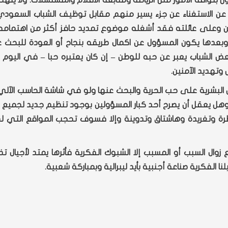
ون بتوافه الأمور مثل الرياضة ومتابعة الافلام والمسلسلات. ولا ينه
 الأعمال عن الاستغناء عن جزء يسير منهم مقابل توظيف الشباب السعو
 وعلى عائلته فقد أشغله موضوع تمديد حافز أكثر من اهتمامه 
وبعدها يكون المسؤول عن اكمال طريقه بنجاح أو العودة للبحث ع
عض الشباب يعبر عن حبه للوطن – إن كان يعتبره حبا – في اليوم 
 وتهديد الآمنين.
البشرية على حب الحرية والبحث عنها ولو في شاشة الحاسب الآلي 
 وهل يعقل أن يصرح أحد كبار المسؤولين بوجود تنظيم جديد لجميع 
خاطرة وتغريدة وهاشتاق وتدوينة وإلا فسوف تحجب المواقع التي 
ال السبب أو المسبب إلا الشبوك الفكرية فأثرها يمتد لأجيال تذكرن
نا الفكرية صناعة أجنبية بأيد ليبرالية وبمباركة شعبية.