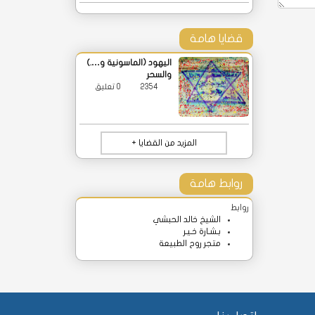
قضايا هامة
اليهود (الماسونية و….)
والسحر
2354
0 تعليق
المزيد من القضايا +
روابط هامة
روابط
الشيخ خالد الحبشي
بـشـارة خـيـر
متجر روح الطبيعة